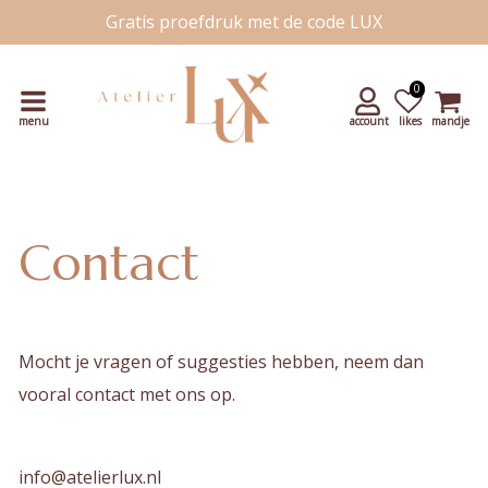
Gratis proefdruk met de code LUX
Snelle levering
Unieke handgetekende kaartjes
0
menu
account
likes
mandje
Contact
Mocht je vragen of suggesties hebben, neem dan
vooral contact met ons op.
info@atelierlux.nl