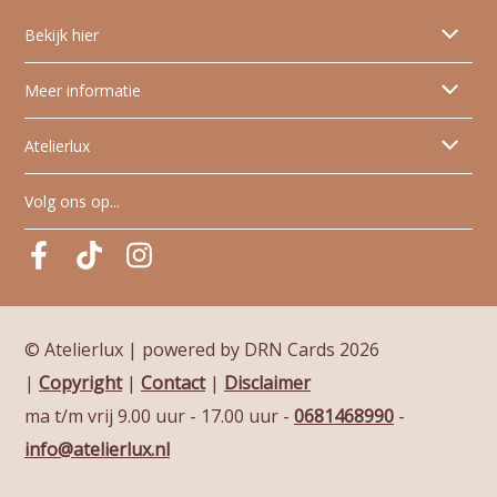
Bekijk hier
Alle geboortekaartjes
Meer informatie
Dieren geboortekaartjes
Tips & tricks
Atelierlux
Skyline geboortekaartjes
Papiersoorten
Artistieke geboortekaartjes
Wie is Atelier Lux?
Volg ons op...
Glanzende folie
FAQ veelgestelde vragen
Pinterest
Pinterest
Pinterest
Algemene voorwaarden
Levertijden
© Atelierlux | powered by DRN Cards 2026
|
Copyright
|
Contact
|
Disclaimer
ma t/m vrij 9.00 uur - 17.00 uur
-
0681468990
-
info@atelierlux.nl