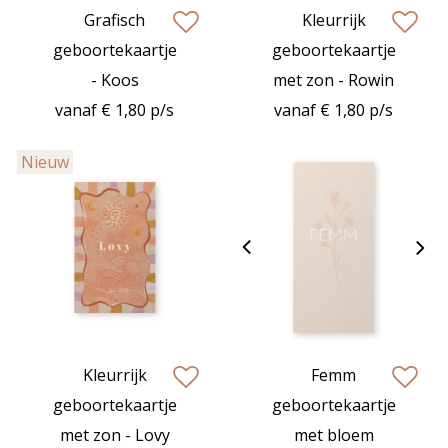
Grafisch
Kleurrijk
zet op verlanglijstje
zet op verlan
geboortekaartje
geboortekaartje
- Koos
met zon - Rowin
vanaf € 1,80 p/s
vanaf € 1,80 p/s
Nieuw
Kleurrijk
Femm
zet op verlanglijstje
zet op verlan
geboortekaartje
geboortekaartje
met zon - Lovy
met bloem