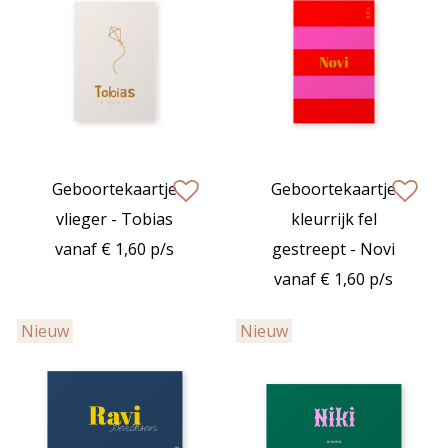
Geboortekaartje
Geboortekaartje
zet op verlanglijstje
zet op verlan
vlieger - Tobias
kleurrijk fel
vanaf € 1,60 p/s
gestreept - Novi
vanaf € 1,60 p/s
Nieuw
Nieuw