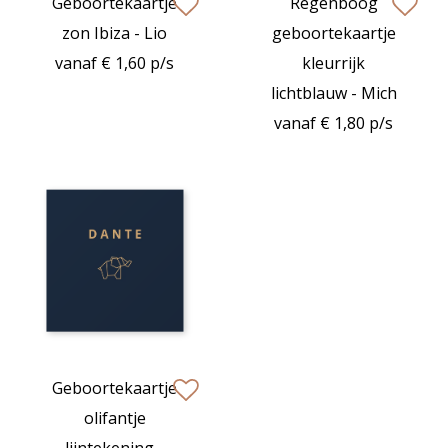
Geboortekaartje
Regenboog
zet op verlanglijstje
zet op verlan
zon Ibiza - Lio
geboortekaartje
vanaf € 1,60 p/s
kleurrijk
lichtblauw - Mich
vanaf € 1,80 p/s
Geboortekaartje
zet op verlanglijstje
olifantje