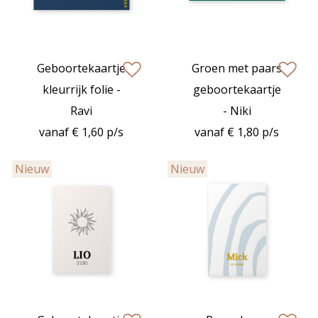
Geboortekaartje
Groen met paars
zet op verlanglijstje
zet op verlan
kleurrijk folie -
geboortekaartje
Ravi
- Niki
vanaf € 1,60 p/s
vanaf € 1,80 p/s
Nieuw
Nieuw