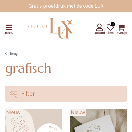
Gratis proefdruk met de code LUX
Snelle levering
Unieke handgetekende kaartjes
0
menu
account
likes
mandje
Terug
grafisch
Filter
Nieuw
Nieuw