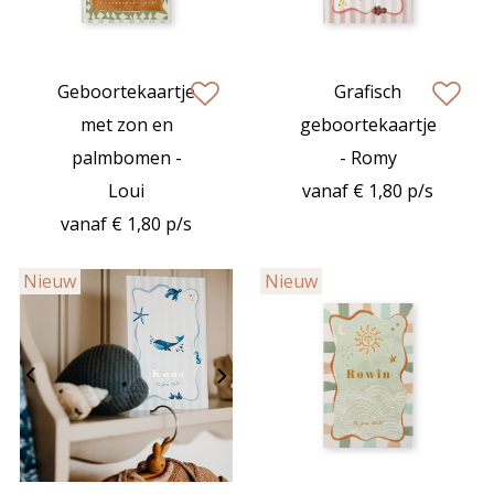
Geboortekaartje
Grafisch
zet op verlanglijstje
zet op verlan
met zon en
geboortekaartje
palmbomen -
- Romy
Loui
vanaf € 1,80 p/s
vanaf € 1,80 p/s
Nieuw
Nieuw