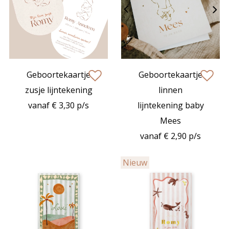
Geboortekaartje
Geboortekaartje
zet op verlanglijstje
zet op verlan
zusje lijntekening
linnen
vanaf € 3,30 p/s
lijntekening baby
Mees
vanaf € 2,90 p/s
Nieuw