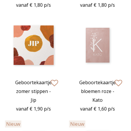
vanaf € 1,80 p/s
vanaf € 1,80 p/s
Geboortekaartje
Geboortekaartje
zet op verlanglijstje
zet op verlan
zomer stippen -
bloemen roze -
Jip
Kato
vanaf € 1,90 p/s
vanaf € 1,60 p/s
Nieuw
Nieuw