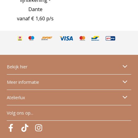
lijntekening -
Dante
vanaf € 1,60 p/s
Bekijk hier
Alle geboortekaartjes
Meer informatie
Dieren geboortekaartjes
Tips & tricks
Atelierlux
Skyline geboortekaartjes
Papiersoorten
Artistieke geboortekaartjes
Wie is Atelier Lux?
Volg ons op...
Glanzende folie
FAQ veelgestelde vragen
Pinterest
Pinterest
Pinterest
Algemene voorwaarden