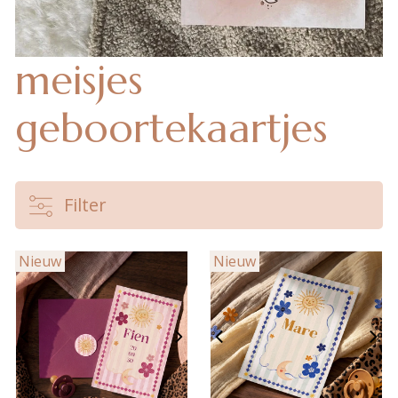
meisjes
geboortekaartjes
Filter
Nieuw
Nieuw