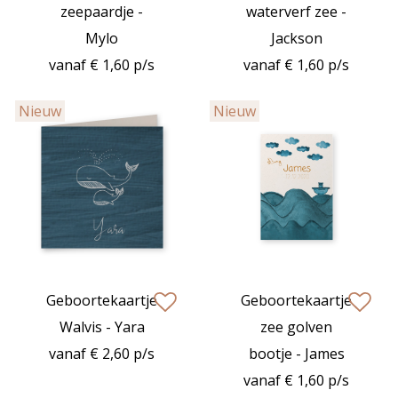
zeepaardje -
waterverf zee -
Mylo
Jackson
vanaf € 1,60 p/s
vanaf € 1,60 p/s
Nieuw
Nieuw
Geboortekaartje
Geboortekaartje
zet op verlanglijstje
zet op verlan
Walvis - Yara
zee golven
vanaf € 2,60 p/s
bootje - James
vanaf € 1,60 p/s