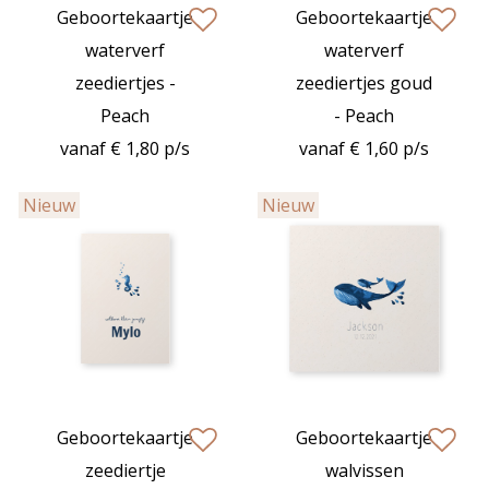
Geboortekaartje
Geboortekaartje
zet op verlanglijstje
zet op verlan
waterverf
waterverf
zeediertjes -
zeediertjes goud
Peach
- Peach
vanaf € 1,80 p/s
vanaf € 1,60 p/s
Nieuw
Nieuw
Geboortekaartje
Geboortekaartje
zet op verlanglijstje
zet op verlan
zeediertje
walvissen