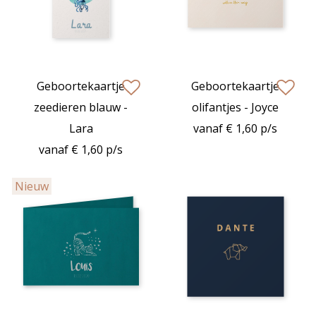
Geboortekaartje
Geboortekaartje
zet op verlanglijstje
zet op verlan
zeedieren blauw -
olifantjes - Joyce
Lara
vanaf € 1,60 p/s
vanaf € 1,60 p/s
Nieuw