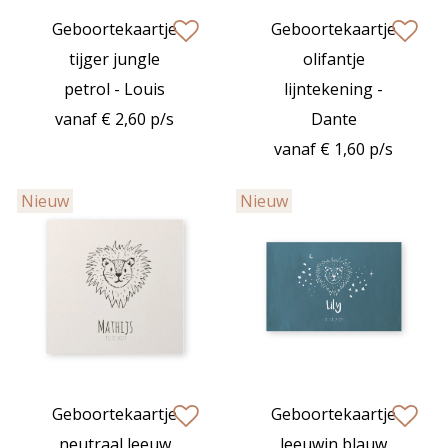
Geboortekaartje
Geboortekaartje
zet op verlanglijstje
zet op verlan
tijger jungle
olifantje
petrol - Louis
lijntekening -
vanaf € 2,60 p/s
Dante
vanaf € 1,60 p/s
Nieuw
Nieuw
Geboortekaartje
Geboortekaartje
zet op verlanglijstje
zet op verlan
neutraal leeuw
leeuwin blauw