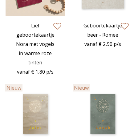
Lief
Geboortekaartje
zet op verlanglijstje
zet op verlan
geboortekaartje
beer - Romee
Nora met vogels
vanaf € 2,90 p/s
in warme roze
tinten
vanaf € 1,80 p/s
Nieuw
Nieuw