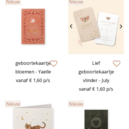
Nieuw
Nieuw
geboortekaartje
Lief
zet op verlanglijstje
zet op verlan
bloemen - Yaelle
geboortekaartje
vanaf € 1,60 p/s
vlinder - July
vanaf € 1,60 p/s
Nieuw
Nieuw