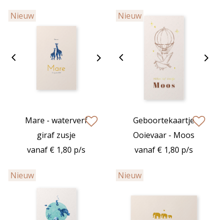
Nieuw
Nieuw
Mare - waterverf
Geboortekaartje
zet op verlanglijstje
zet op verlan
giraf zusje
Ooievaar - Moos
vanaf € 1,80 p/s
vanaf € 1,80 p/s
Nieuw
Nieuw