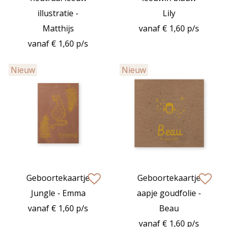
illustratie -
Lily
Matthijs
vanaf € 1,60 p/s
vanaf € 1,60 p/s
Nieuw
Nieuw
Geboortekaartje
Geboortekaartje
zet op verlanglijstje
zet op verlan
Jungle - Emma
aapje goudfolie -
vanaf € 1,60 p/s
Beau
vanaf € 1,60 p/s