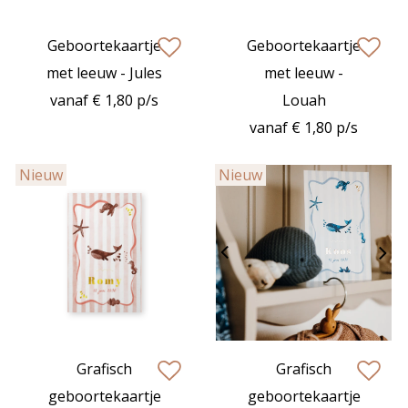
Geboortekaartje
Geboortekaartje
zet op verlanglijstje
zet op verlan
met leeuw - Jules
met leeuw -
vanaf € 1,80 p/s
Louah
vanaf € 1,80 p/s
Nieuw
Nieuw
Grafisch
Grafisch
zet op verlanglijstje
zet op verlan
geboortekaartje
geboortekaartje