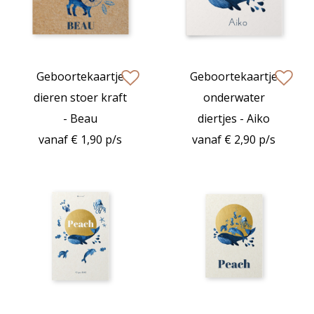
Geboortekaartje
Geboortekaartje
zet op verlanglijstje
zet op verlan
dieren stoer kraft
onderwater
- Beau
diertjes - Aiko
vanaf € 1,90 p/s
vanaf € 2,90 p/s