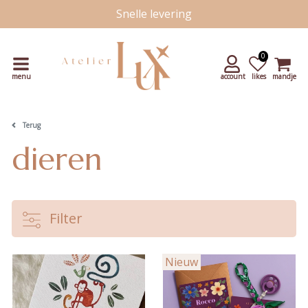
Snelle levering
Unieke handgetekende kaartjes
0
menu
account
likes
mandje
Terug
dieren
Filter
Nieuw