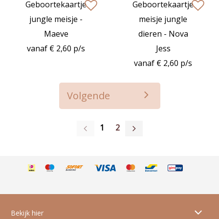
Geboortekaartje
Geboortekaartje
zet op verlanglijstje
zet op verlan
jungle meisje -
meisje jungle
Maeve
dieren - Nova
vanaf € 2,60 p/s
Jess
vanaf € 2,60 p/s
Volgende
1
2
Bekijk hier