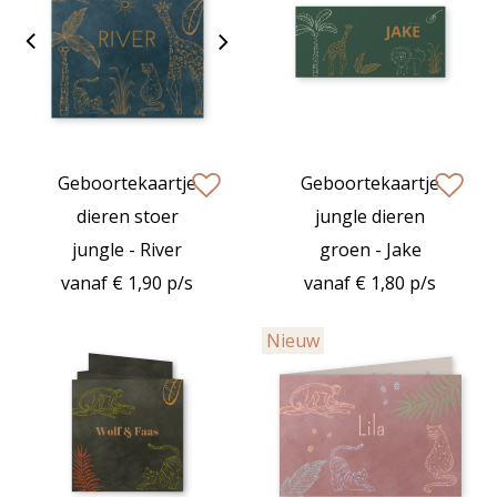
Geboortekaartje
Geboortekaartje
zet op verlanglijstje
zet op verlan
dieren stoer
jungle dieren
jungle - River
groen - Jake
vanaf € 1,90 p/s
vanaf € 1,80 p/s
Nieuw