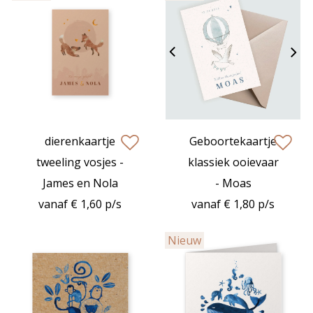
dierenkaartje
Geboortekaartje
zet op verlanglijstje
zet op verlan
tweeling vosjes -
klassiek ooievaar
James en Nola
- Moas
vanaf € 1,60 p/s
vanaf € 1,80 p/s
Nieuw