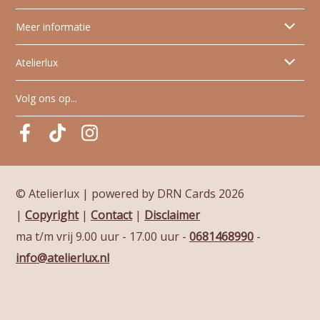
Alle geboortekaartjes
Meer informatie
Dieren geboortekaartjes
Tips & tricks
Atelierlux
Skyline geboortekaartjes
Papiersoorten
Artistieke geboortekaartjes
Wie is Atelier Lux?
Volg ons op...
Glanzende folie
FAQ veelgestelde vragen
Pinterest
Pinterest
Pinterest
Algemene voorwaarden
Levertijden
© Atelierlux | powered by DRN Cards 2026
|
Copyright
|
Contact
|
Disclaimer
ma t/m vrij 9.00 uur - 17.00 uur
-
0681468990
-
info@atelierlux.nl