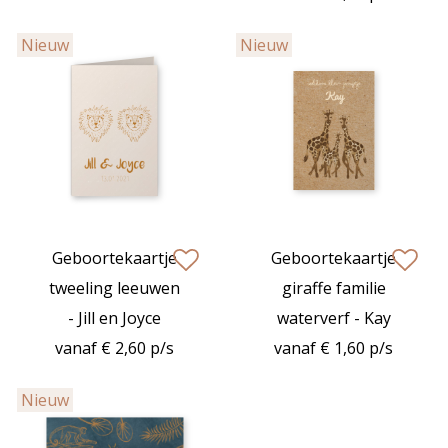
Nieuw
Nieuw
Geboortekaartje
Geboortekaartje
zet op verlanglijstje
zet op verlan
tweeling leeuwen
giraffe familie
- Jill en Joyce
waterverf - Kay
vanaf € 2,60 p/s
vanaf € 1,60 p/s
Nieuw