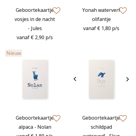
Geboortekaartje
Yonah waterverf
zet op verlanglijstje
zet op verlan
vosjes in de nacht
olifantje
- Jules
vanaf € 1,80 p/s
vanaf € 2,90 p/s
Nieuw
Geboortekaartje
Geboortekaartje
zet op verlanglijstje
zet op verlan
alpaca - Nolan
schildpad