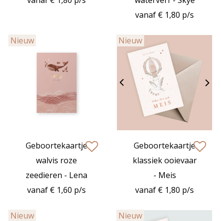
vanaf € 1,80 p/s
waterverf - Skye
vanaf € 1,80 p/s
Nieuw
Nieuw
Geboortekaartje
Geboortekaartje
zet op verlanglijstje
zet op verlan
walvis roze
klassiek ooievaar
zeedieren - Lena
- Meis
vanaf € 1,60 p/s
vanaf € 1,80 p/s
Nieuw
Nieuw