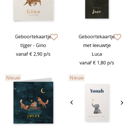
Geboortekaartje
Geboortekaartje
zet op verlanglijstje
zet op verlan
tijger - Gino
met leeuwtje
vanaf € 2,90 p/s
Luca
vanaf € 1,80 p/s
Nieuw
Nieuw