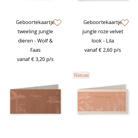
Geboortekaartje
Geboortekaartje
zet op verlanglijstje
zet op verlan
tweeling jungle
jungle roze velvet
dieren - Wolf &
look - Lila
Faas
vanaf € 2,60 p/s
vanaf € 3,20 p/s
Nieuw