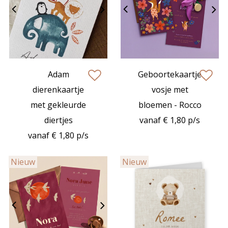
Adam
Geboortekaartje
zet op verlanglijstje
zet op verlan
dierenkaartje
vosje met
met gekleurde
bloemen - Rocco
diertjes
vanaf € 1,80 p/s
vanaf € 1,80 p/s
Nieuw
Nieuw