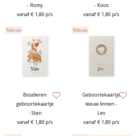
- Romy
- Koos
vanaf € 1,80 p/s
vanaf € 1,80 p/s
Nieuw
Nieuw
Bosdieren
Geboortekaartje
zet op verlanglijstje
zet op verlan
geboortekaartje
leeuw linnen -
- Sten
Lev
vanaf € 1,80 p/s
vanaf € 1,80 p/s