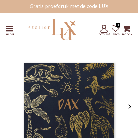
Gratis proefdruk met de code LUX
Snelle levering
Unieke handgetekende kaartjes
0
menu
account
likes
mandje