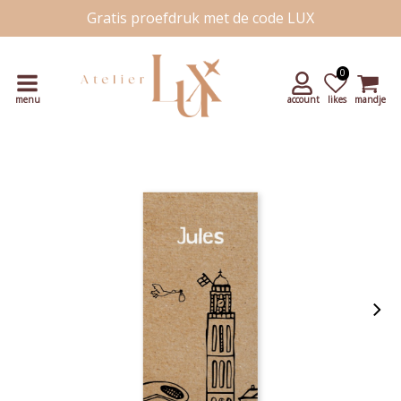
Gratis proefdruk met de code LUX
Snelle levering
Unieke handgetekende kaartjes
0
menu
account
likes
mandje