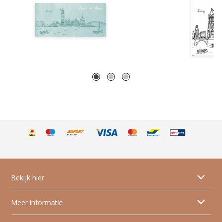
Bekijk hier
Alle geboortekaartjes
Meer informatie
Dieren geboortekaartjes