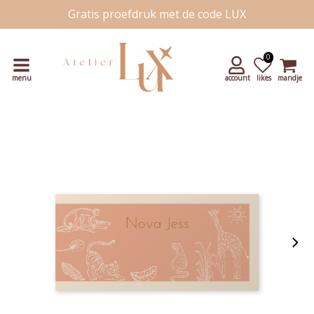
Gratis proefdruk met de code LUX
Snelle levering
Unieke handgetekende kaartjes
0
menu
account
likes
mandje