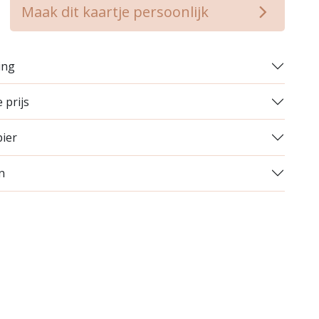
op verlanglijstje
Maak dit kaartje persoonlijk
ing
 prijs
pier
n