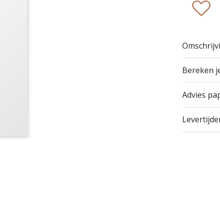
zet 
Omschrijv
Bereken je
Advies pa
Levertijde