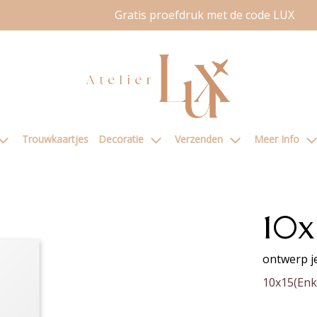
Gratis proefdruk met de code LUX
Trouwkaartjes
Decoratie
Verzenden
Meer Info
10x
ontwerp je
10x15(Enk