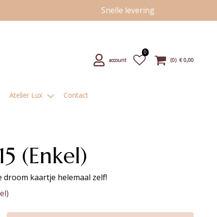
Snelle levering
0
account
(
0
) €
0,00
Atelier Lux
Contact
15 (Enkel)
 droom kaartje helemaal zelf!
el)